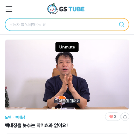
0
노안ㆍ백내장
백내장을 늦추는 약? 효과 없어요!