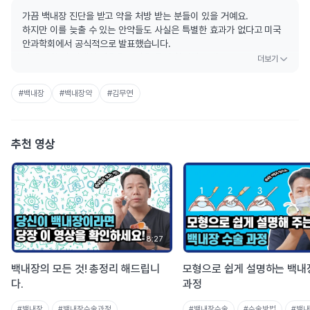
가끔 백내장 진단을 받고 약을 처방 받는 분들이 있을 거예요.
하지만 이를 늦출 수 있는 안약들도 사실은 특별한 효과가 없다고 미국
안과학회에서 공식적으로 발표했습니다.
이에 관한 더 자세한 내용은 영상을 통해 확인해 주세요.
#백내장
#백내장약
#김무연
추천 영상
8:27
백내장의 모든 것! 총정리 해드립니
모형으로 쉽게 설명하는 백내
다.
과정
#백내장
#백내장수술과정
#백내장수술
#수술방법
#백