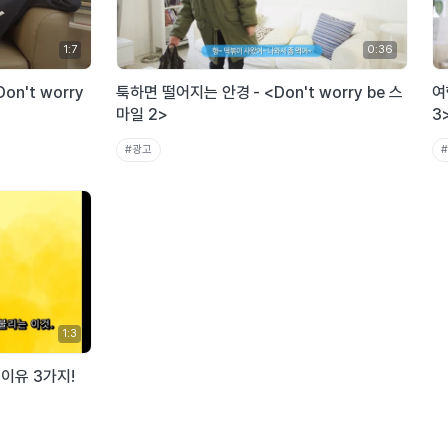
1:7
0:36
n't worry
툭하면 떨어지는 안경 - <Don't worry be 스
여
마일 2>
3
#광고
#
1:3
이유 3가지!