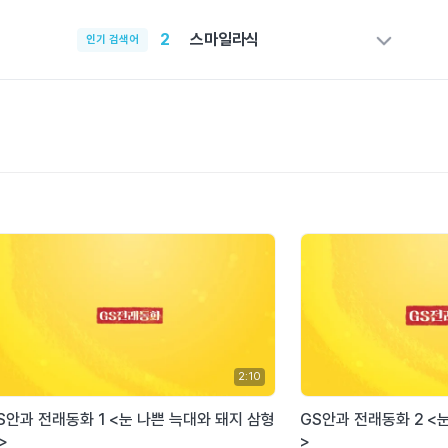
1
김무연
2
스마일라식
인기 검색어
3
스마일프로
4
백내장
5
의료진소개
6
스마일수술
7
렌즈삽입술
8
백내장수술
9
스마일
10
김진형
2:10
S안과 전래동화 1 <눈 나쁜 늑대와 돼지 삼형
GS안과 전래동화 2 <
>
>