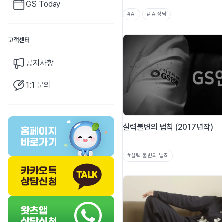
GS Today
#Ai
# Ai상담
고객센터
공지사항
1:1 문의
실력불변의 법칙 (2017년작)
#실력 불변의 법칙