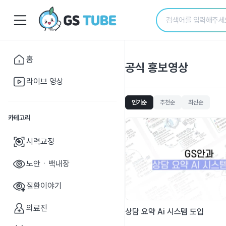
홈
공식 홍보영상
라이브 영상
인기순
추천순
최신순
카테고리
시력교정
노안ㆍ백내장
질환이야기
의료진
상담 요약 Ai 시스템 도입