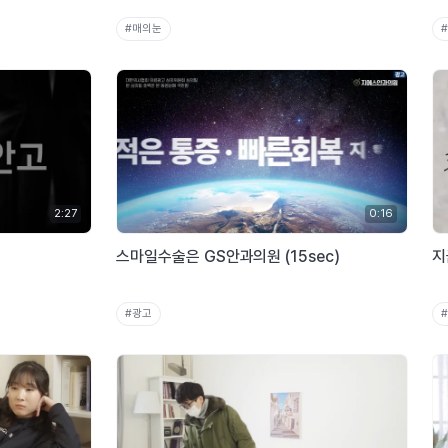
#매의눈
2:27
0:16
스마일수술은 GS안과의원 (15sec)
지
#광고