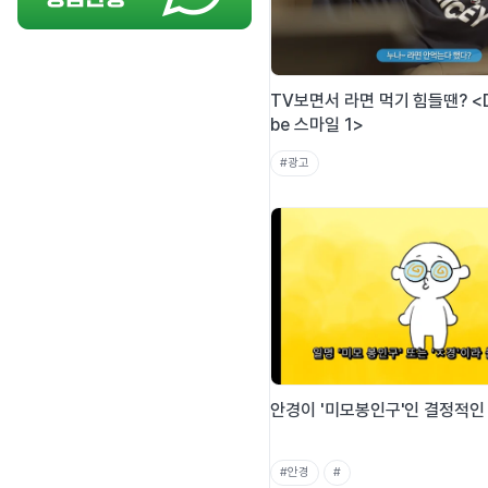
TV보면서 라면 먹기 힘들땐? <Do
be 스마일 1>
#광고
안경이 '미모봉인구'인 결정적인 
#안경
#