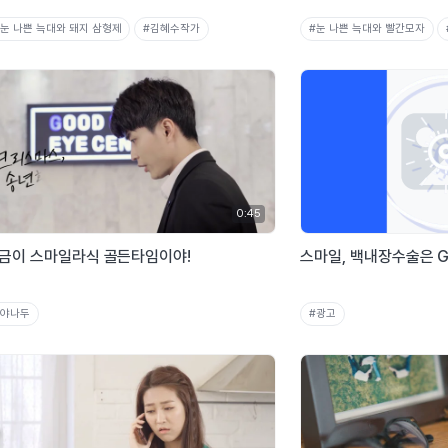
#눈 나쁜 늑대와 돼지 삼형제
#김혜수작가
#눈 나쁜 늑대와 빨간모자
0:45
금이 스마일라식 골든타임이야!
스마일, 백내장수술은 G
#야나두
#광고