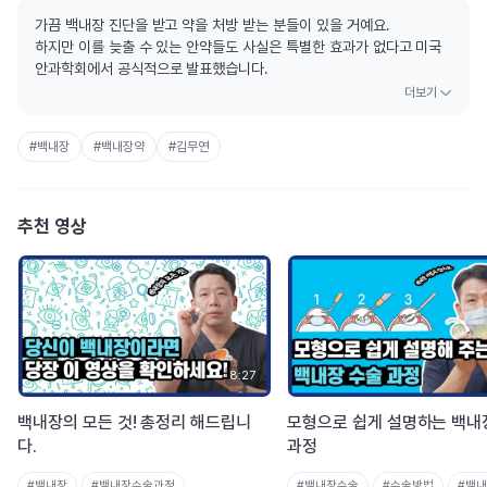
가끔 백내장 진단을 받고 약을 처방 받는 분들이 있을 거예요.
하지만 이를 늦출 수 있는 안약들도 사실은 특별한 효과가 없다고 미국
안과학회에서 공식적으로 발표했습니다.
이에 관한 더 자세한 내용은 영상을 통해 확인해 주세요.
#백내장
#백내장약
#김무연
추천 영상
8:27
백내장의 모든 것! 총정리 해드립니
모형으로 쉽게 설명하는 백내
다.
과정
#백내장
#백내장수술과정
#백내장수술
#수술방법
#백