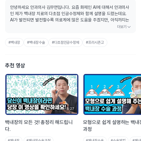
안녕하세요 안과의사 김무연입니다. 요즘 화제인 AI에 대해서 안과의사
인 제가 백내장 치료의 다초점 인공수정체와 함께 설명을 드렸는데요.
AI가 발전되면 발전할수록 의료계에 많은 도움을 주겠지만, 아직까지는
AI의 선택보다 숙련된 의료진의 선택이 더 믿음직스럽지 않을까 싶습니
다.
#백내장
#백내장수술
#다초점인공수정체
#프리시존고
🏥 GS안과 홈페이지: https://gseyecenter.com
👨‍⚕ 안과의사 김무연 포스트: http://naver.me/F1pQ1iDT
📌안과의사 김무연 유튜브 구독: http://bit.ly/31sMKc4
📩안과의사 김무연 메일 주소 : utubemykim@gmail.com
추천 영상
8:27
백내장의 모든 것! 총정리 해드립니
모형으로 쉽게 설명하는 백내
다.
과정
#백내장
#백내장수술과정
#백내장수술
#수술방법
#백