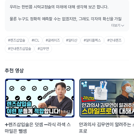
우리는 한번쯤 시력교정술의 미래에 대해 생각해 보곤 합니다.
물론 누구도 정확히 예측할 수는 없겠지만, 그래도 각자의 확신을 가질
수는 있는 법인데요.
오늘은 김무연 원장이 생각하는 미래의 시력교정술에 대해 알아보도록
#렌즈삽입술
#ICL
#글레이즈
#알티산
#알티플렉스
#안내렌즈
하겠습니다.
#안내렌즈삽입술
#김무연
00:16 시력교정술의 미래 예측
01:37 현재 시점 최선의 시력교정술은?
02:36 렌즈삽입술의 성공 관건은?
추천 영상
03:50 렌즈삽입술에 쓰이는 렌즈, 수명이 어떻게 되나요?
04:12 얼마 전에 렌즈삽입술을 했는데 라섹 했던 남친에게 자랑하고 싶
어요
04:29 눈 화장 없이 살 수 없는 저, 수술 후 눈 화장은 언제부터 가능한
가요?
04:48 수술 후 괄목상대 가능한가요?
05:30 스쿠버 다이빙으로 안압이 높아져도 이상이 없을까요?
7:42
05:50 고등학교 2학년 자녀에게는 렌즈삽입술이 조금 이를까요?
06:15 못다 한 렌즈삽입술 이야기
➕렌즈삽입술은 덧셈 ➖라식 라섹 스
안과의사 김무연이 알려주는
마일은 뺄셈
프로