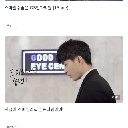
스마일수술은 GS안과의원 (15sec)
#광고
0:45
지금이 스마일라식 골든타임이야!
#야나두