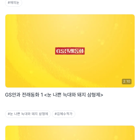
#매의눈
2:10
GS안과 전래동화 1 <눈 나쁜 늑대와 돼지 삼형제>
#눈 나쁜 늑대와 돼지 삼형제
#김혜수작가