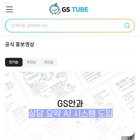
공식 홍보영상
인기순
추천순
최신순
0:42