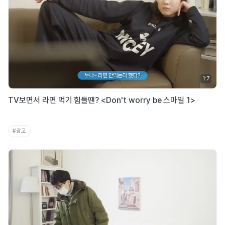
1:7
TV보면서 라면 먹기 힘들땐? <Don't worry be 스마일 1>
#광고