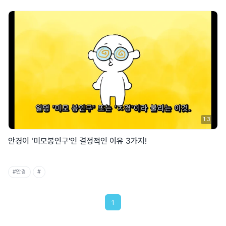
1:3
안경이 '미모봉인구'인 결정적인 이유 3가지!
#안경
#
1