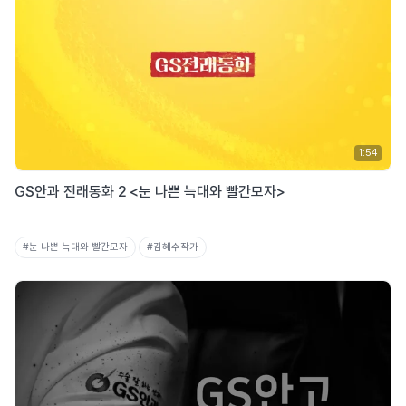
1:54
GS안과 전래동화 2 <눈 나쁜 늑대와 빨간모자>
#눈 나쁜 늑대와 빨간모자
#김혜수작가