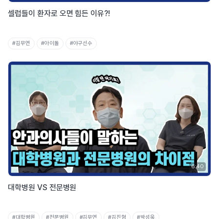
셀럽들이 환자로 오면 힘든 이유?!
#김무연
#아이돌
#야구선수
6:40
대학병원 VS 전문병원
#대학병원
#전문병원
#김무연
#김진형
#박성욱