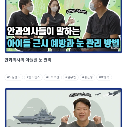
8:20
안과의사의 아들딸 눈 관리
#드림렌즈
#컬러렌즈
#아트로핀
#김무연
#김진형
#박성욱