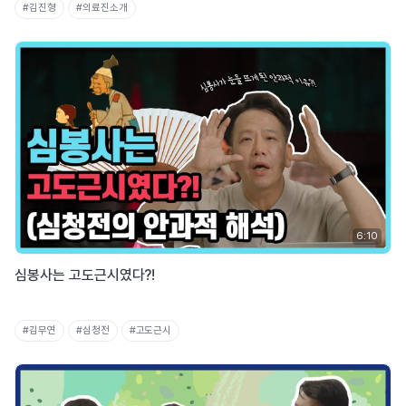
#김진형
#의료진소개
6:10
심봉사는 고도근시였다?!
#김무연
#심청전
#고도근시