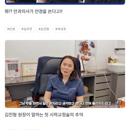
뭐!? 안과의사가 안경을 쓴다고!!
#안경
#김무연
#김진형
#박성욱
1:3
김진형 원장이 말하는 첫 시력교정술의 추억